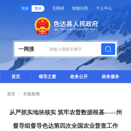
无障碍
智能问答
个人中心
简体
繁体
一网搜
首页
领导之窗
政务公开
政务服务
首页
封面新闻
从严抓实地块核实 筑牢农普数据根基——州
督导组督导色达第四次全国农业普查工作