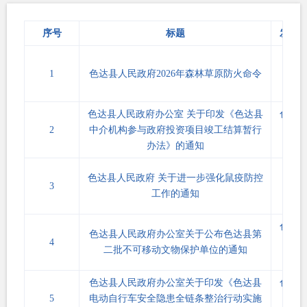
序号
标题
发文
色府
1
色达县人民政府2026年森林草原防火命令
〔202
3号
色达县人民政府办公室 关于印发《色达县
色府
2
中介机构参与政府投资项目竣工结算暂行
〔202
办法》的通知
21
色府
色达县人民政府 关于进一步强化鼠疫防控
3
〔202
工作的通知
5号
色府
色达县人民政府办公室关于公布色达县第
4
〔202
二批不可移动文物保护单位的通知
31
色达县人民政府办公室关于印发《色达县
色府
5
电动自行车安全隐患全链条整治行动实施
〔202