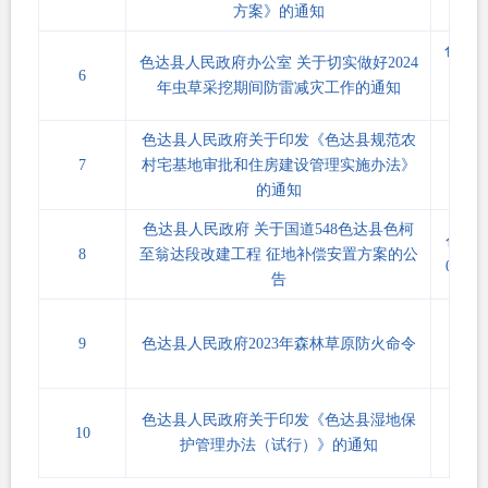
方案》的通知
25
色府
色达县人民政府办公室 关于切实做好2024
6
〔202
年虫草采挖期间防雷减灾工作的通知
7号
色达县人民政府关于印发《色达县规范农
色府
7
村宅基地审批和住房建设管理实施办法》
〔202
的通知
1号
色达县人民政府 关于国道548色达县色柯
色府发
8
至翁达段改建工程 征地补偿安置方案的公
023]1
告
色府
9
色达县人民政府2023年森林草原防火命令
〔202
23
色府
色达县人民政府关于印发《色达县湿地保
10
〔202
护管理办法（试行）》的通知
13