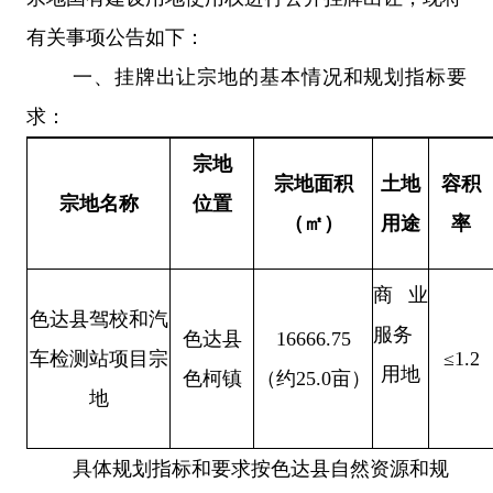
有关事项公告如下：
一、挂牌出让宗地的基本情况和规划指标要
求：
宗地
宗地面积
土地
容积
宗地名称
位置
（
㎡
）
用途
率
商业
色达县驾校和汽
服务
色达县
16666.75
车检测站项目宗
≤1.2
用地
色柯镇
（约25.0亩）
地
具体规划指标和要求按色达县自然资源和规