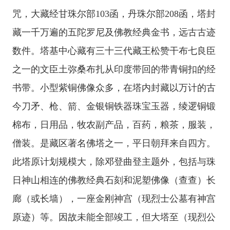
咒，大藏经甘珠尔部103函，丹珠尔部208函，塔封
藏一千万遍的五陀罗尼及佛教经典金书，远古古迹
数件。塔基中心藏有三十三代藏王松赞干布七良臣
之一的文臣土弥桑布扎从印度带回的带青铜扣的经
书带。小型紫铜佛像众多，在塔内封藏以万计的古
今刀矛、枪、箭、金银铜铁器珠宝玉器，绫逻铜锻
棉布，日用品，牧农副产品，百药，粮茶，服装，
僧装。是藏区著名佛塔之一，平日朝拜来自四方。
此塔原计划规模大，除邓登曲登主题外，包括与珠
日神山相连的佛教经典石刻和泥塑佛像（查查）长
廊（或长墙），一座金刚神宫（现烈士公墓有神宫
原迹）等。因故未能全部竣工，但大塔至（现烈公