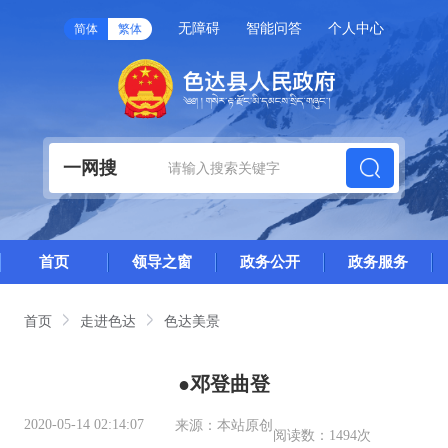
无障碍
智能问答
个人中心
简体
繁体
一网搜
首页
领导之窗
政务公开
政务服务
首页
走进色达
色达美景
●邓登曲登
2020-05-14 02:14:07
来源：
本站原创
阅读数：
1494次