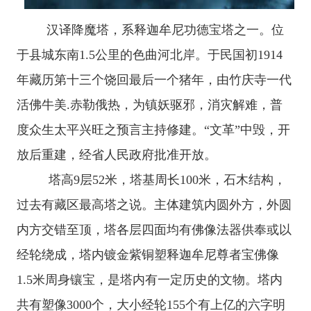
汉译降魔塔，系释迦牟尼功德宝塔之一。位
于县城东南
1.5公里的色曲河北岸。于民国初1914
年藏历第十三个饶回最后一个猪年，由竹庆寺一代
活佛牛美.赤勒俄热，为镇妖驱邪，消灾解难，普
度众生太平兴旺之预言主持修建。“文革”中毁，开
放后重建，经省人民政府批准开放。
塔高
9层52米，塔基周长100米，石木结构，
过去有藏区最高塔之说。主体建筑内圆外方，外圆
内方交错至顶，塔各层四面均有佛像法器供奉或以
经轮绕成，塔内镀金紫铜塑释迦牟尼尊者宝佛像
1.5米周身镶宝，是塔内有一定历史的文物。塔内
共有塑像3000个，大小经轮155个有上亿的六字明