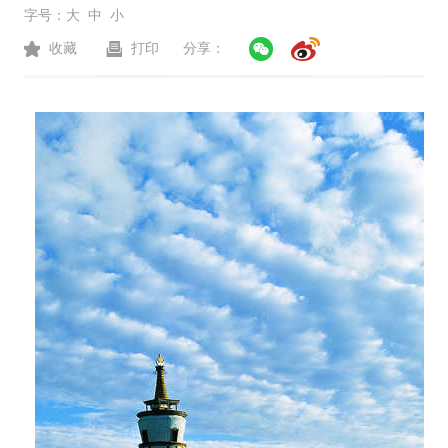
字号：
大
中
小
收藏
打印
分享：